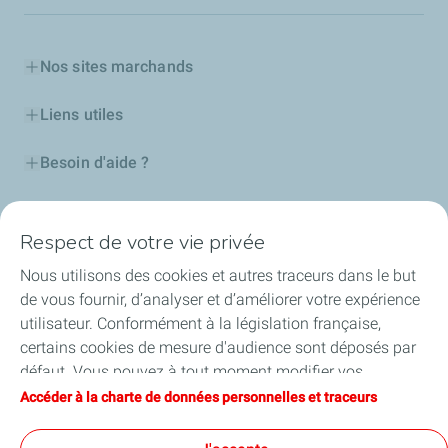
Nos sites marchands
Liens utiles
Besoin d'aide ?
Nos cartes
Respect de votre vie privée
Certificats d'économies d'énergie
Nous utilisons des cookies et autres traceurs dans le but
de vous fournir, d’analyser et d’améliorer votre expérience
Nos partenaires
utilisateur. Conformément à la législation française,
certains cookies de mesure d'audience sont déposés par
Collaborer avec TotalEnergies
défaut. Vous pouvez à tout moment modifier vos
paramètres de cookies en cliquant sur le bouton « Gérer
Accéder à la charte de données personnelles et traceurs
Accessibilité
mes cookies ». En cliquant sur le bouton « J’accepte »,
vous acceptez le dépôt de l’ensemble des cookies. Dans le