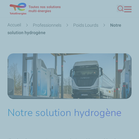
Toutes nos solutions
Aller
multi-énergies
Recherc
au
contenu
Fil
Accueil
Professionnels
Poids Lourds
Notre
principal
d'Ariane
solution hydrogène
Notre solution hydrogène