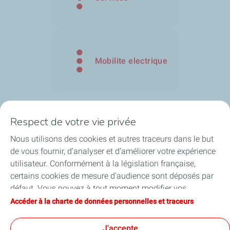
Mobilite electrique
Respect de votre vie privée
Restons en contact ! Suivez-nous :
Nous utilisons des cookies et autres traceurs dans le but
de vous fournir, d’analyser et d’améliorer votre expérience
utilisateur. Conformément à la législation française,
certains cookies de mesure d'audience sont déposés par
défaut. Vous pouvez à tout moment modifier vos
Nos sites marchands
paramètres de cookies en cliquant sur le bouton « Gérer
Accéder à la charte de données personnelles et traceurs
mes cookies ». En cliquant sur le bouton « J’accepte »,
Liens utiles
vous acceptez le dépôt de l’ensemble des cookies. Dans le
J'accepte