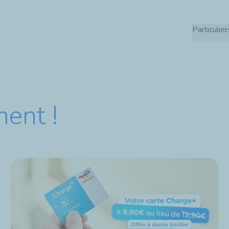
Aller
au
Particulier
contenu
principal
ent !