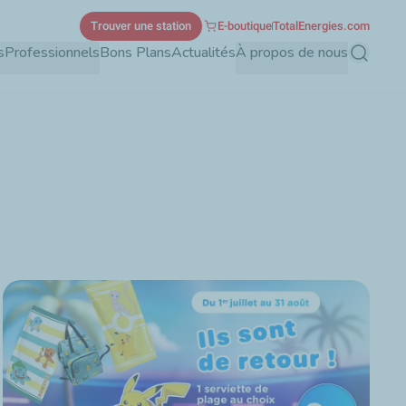
Trouver une station
E-boutique
TotalEnergies.com
s
Professionnels
Bons Plans
Actualités
À propos de nous
Recherch