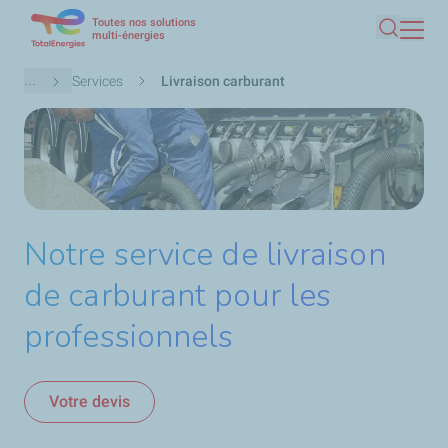
Toutes nos solutions
Aller
multi-énergies
Recherc
au
contenu
Fil
...
Services
Livraison carburant
principal
d'Ariane
Notre service de livraison
de carburant pour les
professionnels
Votre devis