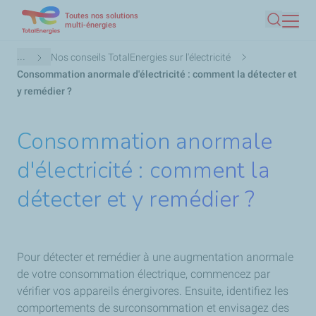
Toutes nos solutions
Aller
multi-énergies
Recherc
au
contenu
Fil
...
Nos conseils TotalEnergies sur l'électricité
principal
d'Ariane
Consommation anormale d'électricité : comment la détecter et
y remédier ?
Consommation anormale
d'électricité : comment la
détecter et y remédier ?
Pour détecter et remédier à une augmentation anormale
de votre consommation électrique, commencez par
vérifier vos appareils énergivores. Ensuite, identifiez les
comportements de surconsommation et envisagez des