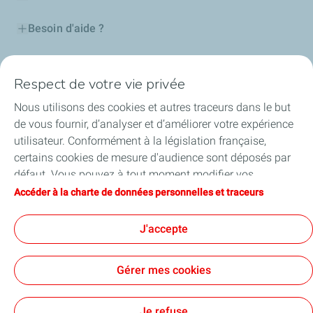
Besoin d'aide ?
Nos cartes
Respect de votre vie privée
Certificats d'économies d'énergie
Nous utilisons des cookies et autres traceurs dans le but
de vous fournir, d’analyser et d’améliorer votre expérience
Nos partenaires
utilisateur. Conformément à la législation française,
certains cookies de mesure d'audience sont déposés par
Collaborer avec TotalEnergies
défaut. Vous pouvez à tout moment modifier vos
paramètres de cookies en cliquant sur le bouton « Gérer
Accéder à la charte de données personnelles et traceurs
Accessibilité
mes cookies ». En cliquant sur le bouton « J’accepte »,
vous acceptez le dépôt de l’ensemble des cookies. Dans le
J'accepte
cas où vous cliquez sur « Je refuse », seuls les cookies
techniques nécessaires au bon fonctionnement du site
Conditions Générales d’Utilisation
Gérer mes cookies
seront utilisés. Pour plus d’informations, vous pouvez
Conditions Générales de Vente
Données personnelles
consulter la page « Charte de données personnelles et
Plan du site
Publications légales
Tous nos sites
Accessibilité : Partiellement conforme
Cookies
traceurs ».
Je refuse