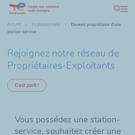
Toutes nos solutions
Aller
multi-énergies
Recherc
au
contenu
Fil
Accueil
Professionnels
Devenir propriétaire d'une
principal
d'Ariane
station-service
Rejoignez notre réseau de
Propriétaires-Exploitants
C'est parti !
Vous possédez une station-
service, souhaitez créer une