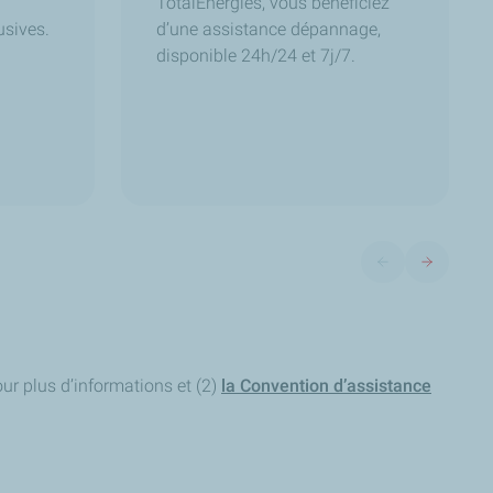
TotalEnergies, vous bénéficiez
usives.
d’une assistance dépannage,
disponible 24h/24 et 7j/7.
Diapositive précéd
Diapositive
ur plus d’informations
et (2)
la Convention d’assistance