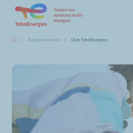
Toutes nos
solutions multi-
énergies
Fil
À propos de nous
Club TotalEnergies
d'Ariane