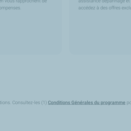
en vous rapprochent de
assistance dépannage et
compenses.
accédez à des offres excl
ions. Consultez-les (1)
Conditions Générales du programme
po