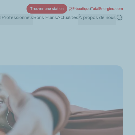
Trouver une station
E-boutique
TotalEnergies.com
s
Professionnels
Bons Plans
Actualités
À propos de nous
Recherch