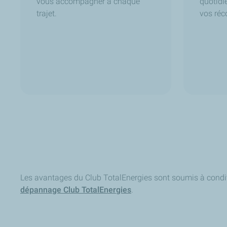
vous accompagner à chaque
quotidi
trajet.
vos ré
Les avantages du Club TotalEnergies sont soumis à condit
dépannage Club TotalEnergies
.