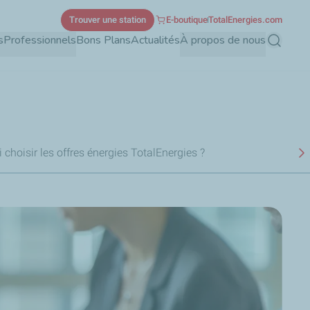
Trouver une station
E-boutique
TotalEnergies.com
s
Professionnels
Bons Plans
Actualités
À propos de nous
Recherch
 choisir les offres énergies TotalEnergies ?
S