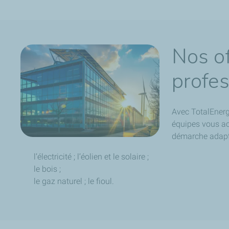
Nos of
profe
Avec TotalEnerg
équipes vous ac
démarche
adapt
l’électricité ; l’éolien et le solaire ;
le bois ;
le gaz naturel ; le fioul.