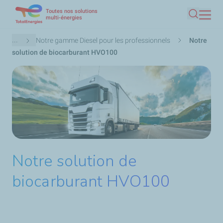
Toutes nos solutions
Aller
multi-énergies
Recherc
au
contenu
Fil
...
Notre gamme Diesel pour les professionnels
Notre
principal
d'Ariane
solution de biocarburant HVO100
Notre solution de
biocarburant HVO100