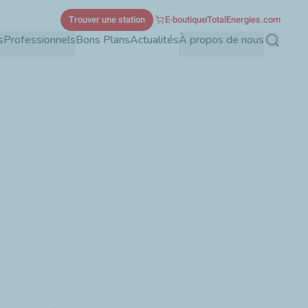
Trouver une station
E-boutique
TotalEnergies.com
s
Professionnels
Bons Plans
Actualités
À propos de nous
Recherch