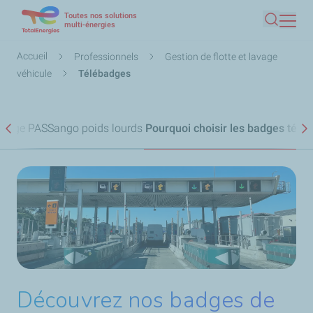
Toutes nos solutions
Aller
multi-énergies
Recherc
au
contenu
Fil
Accueil
Professionnels
Gestion de flotte et lavage
principal
d'Ariane
véhicule
Télébadges
péage PASSango poids lourds
Pourquoi choisir les badges télé
Précédent
S
Découvrez nos badges de