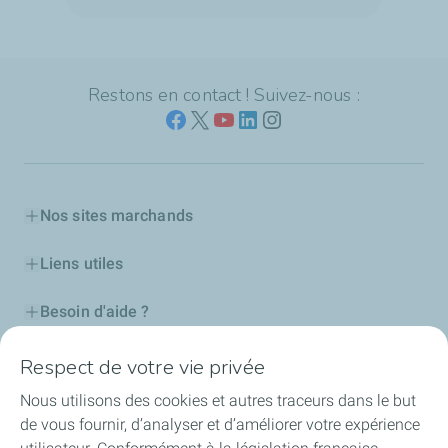
Restons en contact ! Suivez-nous :
Nos sites marchands
Liens utiles
Besoin d'aide ?
Nos cartes
Respect de votre vie privée
Nous utilisons des cookies et autres traceurs dans le but
Certificats d'économies d'énergie
de vous fournir, d’analyser et d’améliorer votre expérience