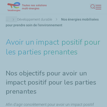
Toutes nos solutions
Aller
multi-énergies
Recherc
au
contenu
Fil
...
Développement durable
Nos énergies mobilisées
principal
d'Ariane
pour prendre soin de l'environnement
Avoir un impact positif pour
les parties prenantes
Nos objectifs pour avoir un
impact positif pour les parties
prenantes
Afin d’agir concrètement pour avoir un impact positif