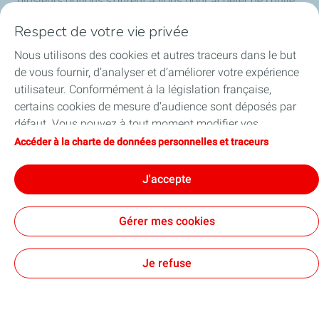
plusieurs options s’offrent à vous pour acheter de l’huile
moteur chez les
stations-service TotalEnergies
, avec
Respect de votre vie privée
des conseils personnalisés sur place. Ou e
n ligne ou en
boutique automobile,
en comparant les grades (comme
Nous utilisons des cookies et autres traceurs dans le but
5W-30 ou 5W-40) et les quantités adaptées à votre
de vous fournir, d’analyser et d’améliorer votre expérience
moteur.
utilisateur. Conformément à la législation française,
certains cookies de mesure d'audience sont déposés par
défaut. Vous pouvez à tout moment modifier vos
paramètres de cookies en cliquant sur le bouton « Gérer
Accéder à la charte de données personnelles et traceurs
Découvrez nos offres et
mes cookies ». En cliquant sur le bouton « J’accepte »,
vous acceptez le dépôt de l’ensemble des cookies. Dans le
J'accepte
services pour vous
cas où vous cliquez sur « Je refuse », seuls les cookies
techniques nécessaires au bon fonctionnement du site
accompagner au quotidien
Gérer mes cookies
seront utilisés. Pour plus d’informations, vous pouvez
consulter la page « Charte de données personnelles et
traceurs ».
Je refuse