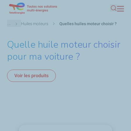
Toutes nos solutions
Aller
multi-énergies
Recherc
au
contenu
Fil
...
Huiles moteurs
Quelles huiles moteur choisir ?
principal
d'Ariane
Quelle huile moteur choisir
pour ma voiture ?
Voir les produits