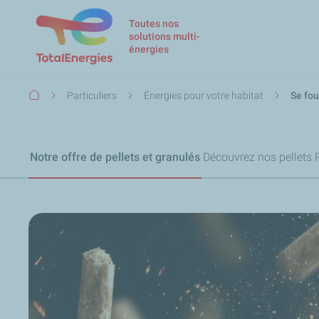
Toutes nos
solutions multi-
énergies
Fil
Particuliers
Énergies pour votre habitat
Se fou
d'Ariane
Notre offre de pellets et granulés
Découvrez nos pellets