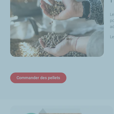
Le
po
ad
Le
Commander des pellets