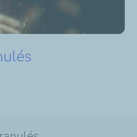
nulés
granulés