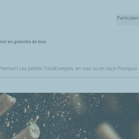
Aller
au
Particulier
contenu
principal
rnir en granulés de bois
 Premium
Les pellets TotalEnergies, en vrac ou en sacs
Pourquoi c