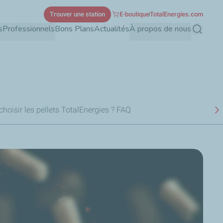
Trouver une station
E-boutique
TotalEnergies.com
s
Professionnels
Bons Plans
Actualités
À propos de nous
Recherch
hoisir les pellets TotalEnergies ?
FAQ
S