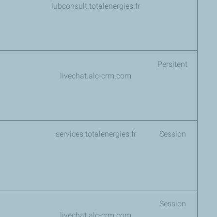
lubconsult.totalenergies.fr
Persitent
livechat.alc-crm.com
services.totalenergies.fr
Session
Session
livechat.alc-crm.com