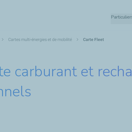
Aller
au
Particulier
contenu
principal
Cartes multi-énergies et de mobilité
Carte Fleet
rte carburant et rech
onnels