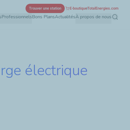
Trouver une station
E-boutique
TotalEnergies.com
s
Professionnels
Bons Plans
Actualités
À propos de nous
Recherch
arge électrique