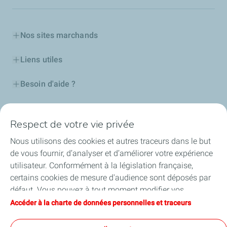
Nos sites marchands
Liens utiles
Besoin d'aide ?
Nos cartes
Respect de votre vie privée
Certificats d'économies d'énergie
Nous utilisons des cookies et autres traceurs dans le but
de vous fournir, d’analyser et d’améliorer votre expérience
Nos partenaires
utilisateur. Conformément à la législation française,
certains cookies de mesure d'audience sont déposés par
Collaborer avec TotalEnergies
défaut. Vous pouvez à tout moment modifier vos
paramètres de cookies en cliquant sur le bouton « Gérer
Accéder à la charte de données personnelles et traceurs
Accessibilité
mes cookies ». En cliquant sur le bouton « J’accepte »,
vous acceptez le dépôt de l’ensemble des cookies. Dans le