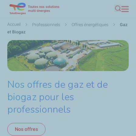
Toutes nos solutions
Aller
multi-énergies
Recherc
au
contenu
Fil
Accueil
Professionnels
Offres énergétiques
Gaz
principal
d'Ariane
et Biogaz
Nos offres de gaz et de
biogaz pour les
professionnels
Nos offres