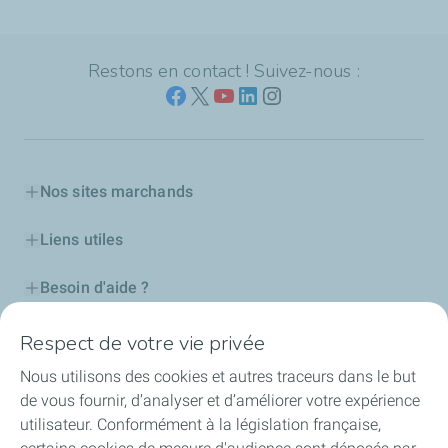
Restons en contact ! Suivez-nous :
Nos sites marchands
Liens utiles
Besoin d'aide ?
Nos cartes
Respect de votre vie privée
Nous utilisons des cookies et autres traceurs dans le but
Certificats d'économies d'énergie
de vous fournir, d’analyser et d’améliorer votre expérience
utilisateur. Conformément à la législation française,
Nos partenaires