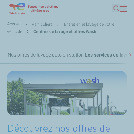
Toutes nos solutions
Aller
multi-énergies
Recherc
au
contenu
Fil
Accueil
Particuliers
Entretien et lavage de votre
principal
d'Ariane
véhicule
Centres de lavage et offres Wash
Nos offres de lavage auto en station
Les services de lavage
S
Découvrez nos offres de