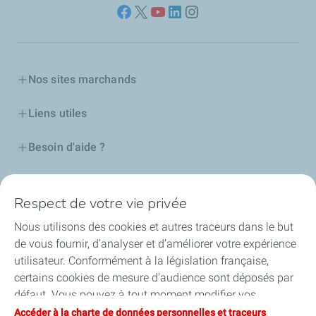
Nos sites marchands
Liens utiles
Besoin d'aide ?
Nos cartes
Respect de votre vie privée
Certificats d'économies d'énergie
Nous utilisons des cookies et autres traceurs dans le but
de vous fournir, d’analyser et d’améliorer votre expérience
Nos partenaires
utilisateur. Conformément à la législation française,
certains cookies de mesure d'audience sont déposés par
Collaborer avec TotalEnergies
défaut. Vous pouvez à tout moment modifier vos
paramètres de cookies en cliquant sur le bouton « Gérer
Accéder à la charte de données personnelles et traceurs