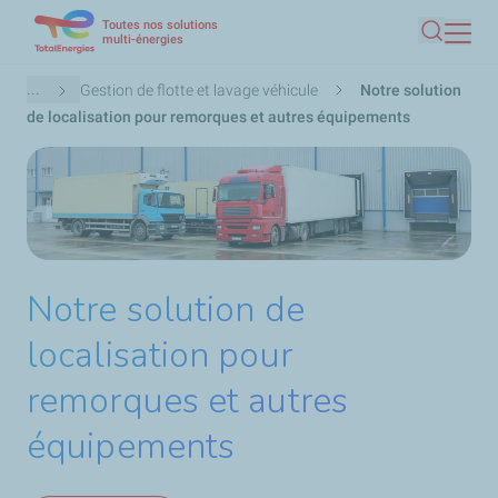
Toutes nos solutions
Aller
multi-énergies
Recherc
au
contenu
Fil
...
Gestion de flotte et lavage véhicule
Notre solution
principal
d'Ariane
de localisation pour remorques et autres équipements
Notre solution de
localisation pour
remorques et autres
équipements