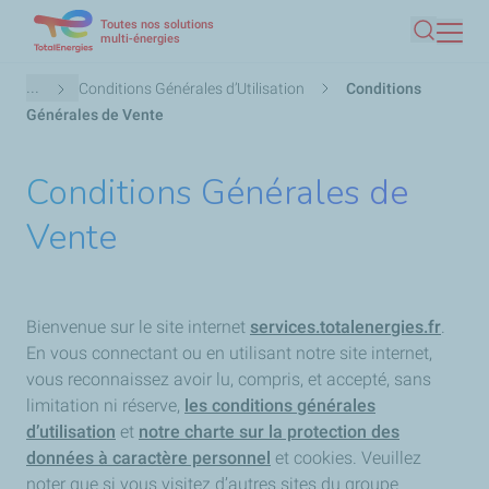
Toutes nos solutions
Aller
multi-énergies
Recherc
au
contenu
Fil
...
Conditions Générales d’Utilisation
Conditions
principal
d'Ariane
Générales de Vente
Conditions Générales de
Vente
Bienvenue sur le site internet
services.totalenergies.fr
.
En vous connectant ou en utilisant notre site internet,
vous reconnaissez avoir lu, compris, et accepté, sans
limitation ni réserve,
les
conditions générales
d’utilisation
et
notre charte sur la protection des
données à caractère personnel
et cookies
. Veuillez
noter que si vous visitez d’autres sites du groupe