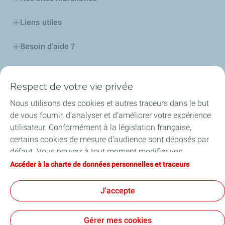
Liens utiles
Besoin d'aide ?
Nos cartes
Respect de votre vie privée
Certificats d'économies d'énergie
Nous utilisons des cookies et autres traceurs dans le but
de vous fournir, d’analyser et d’améliorer votre expérience
Nos partenaires
utilisateur. Conformément à la législation française,
certains cookies de mesure d'audience sont déposés par
Collaborer avec TotalEnergies
défaut. Vous pouvez à tout moment modifier vos
paramètres de cookies en cliquant sur le bouton « Gérer
Accéder à la charte de données personnelles et traceurs
Accessibilité
mes cookies ». En cliquant sur le bouton « J’accepte »,
vous acceptez le dépôt de l’ensemble des cookies. Dans le
J'accepte
cas où vous cliquez sur « Je refuse », seuls les cookies
techniques nécessaires au bon fonctionnement du site
Conditions Générales d’Utilisation
Gérer mes cookies
seront utilisés. Pour plus d’informations, vous pouvez