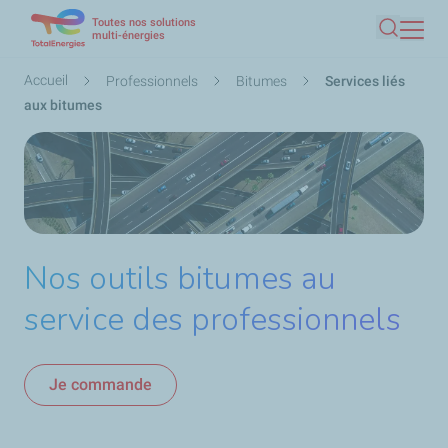
Toutes nos solutions
Aller
multi-énergies
Recherc
au
contenu
Fil
Accueil
Professionnels
Bitumes
Services liés
principal
d'Ariane
aux bitumes
Nos outils bitumes au
service des professionnels
Je commande