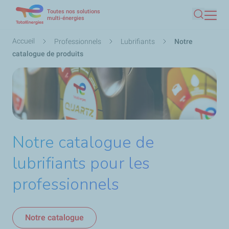
Toutes nos solutions
Aller
multi-énergies
Recherc
au
contenu
Fil
Accueil
Professionnels
Lubrifiants
Notre
principal
d'Ariane
catalogue de produits
Notre catalogue de
lubrifiants pour les
professionnels
Notre catalogue