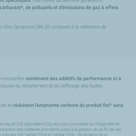
ès spécifiques.
Ces huiles de dernière génération
arburant*, de polluants et d’émissions de gaz à effets
eo Xtra Dynamics 0W-20 comparé à la référence de
e innovantes
combinent des additifs de performance et à
issues du retraitement et du raffinage des huiles
rces et
réduisent l’empreinte carbone du produit fini* sans
n kg de CO₂ équivalent (CO₂ eq) pour une partie ou l’intégralité de
traction des matières premières jusqu’à la gestion de sa fin de vie).
les normes ISO 14040:2006 et 14044:2006. L‘évaluation de la