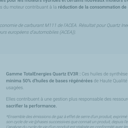
es pour les moteurs hybrides et certains nouveaux moteurs tr
es du moteur contribuant à la
réduction de la consommation de c
’économie de carburant M111 de l’ACEA. Résultat pour Quartz In
cteurs européens d’automobiles (ACEA)).
Gamme TotalEnergies Quartz EV3R :
Ces huiles de synthès
minima 50% d’huiles de bases régénérées
de Haute Qualité 
usagées.
Elles contribuent à une gestion plus responsable des ressou
sacrifier la performance.
*Ensemble des émissions de gaz à effet de serre d’un produit, exprimé e
son cycle de vie (phases successives que connait un produit, depuis l’ex
L’analyse du cycle de vie d’un produit est réalisée en conformité avec 