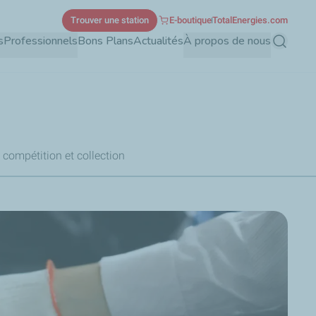
Trouver une station
E-boutique
TotalEnergies.com
s
Professionnels
Bons Plans
Actualités
À propos de nous
Recherch
 compétition et collection