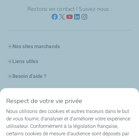
Restons en contact ! Suivez-nous :
Nos sites marchands
Liens utiles
Besoin d'aide ?
Nos cartes
Respect de votre vie privée
Certificats d'économies d'énergie
Nous utilisons des cookies et autres traceurs dans le but
de vous fournir, d’analyser et d’améliorer votre expérience
Nos partenaires
utilisateur. Conformément à la législation française,
certains cookies de mesure d'audience sont déposés par
Collaborer avec TotalEnergies