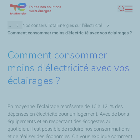
Toutes nos solutions
Aller
multi-énergies
Recherc
au
contenu
Fil
...
Nos conseils TotalEnergies sur l'électricité
principal
d'Ariane
Comment consommer moins d'électricité avec vos éclairages ?
Comment consommer
moins d'électricité avec vos
éclairages ?
En moyenne, l’éclairage représente de 10 à 12 % des
dépenses en électricité pour un logement. Avec de bons
équipements et en respectant des écogestes au
quotidien, il est possible de réduire nos consommations
et de réaliser des économies. On vous explique comment