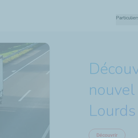
Aller
au
Particulier
contenu
principal
Découv
nouvel
Lourds
Découvrir
J’en profite !