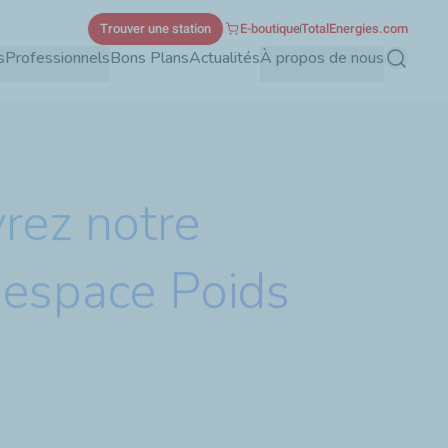
Trouver une station
E-boutique
TotalEnergies.com
s
Professionnels
Bons Plans
Actualités
À propos de nous
Recherch
rez notre
 espace Poids