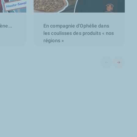
ne...
En compagnie d’Ophélie dans
les coulisses des produits « nos
régions »
Diapositive précéd
Diapositive