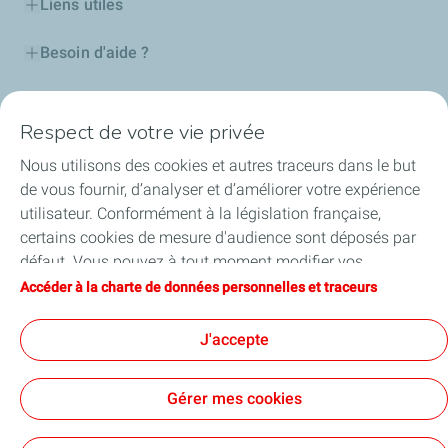
Liens utiles
Besoin d'aide ?
Nos cartes
Respect de votre vie privée
Certificats d'économies d'énergie
Nous utilisons des cookies et autres traceurs dans le but
de vous fournir, d’analyser et d’améliorer votre expérience
Nos partenaires
utilisateur. Conformément à la législation française,
certains cookies de mesure d'audience sont déposés par
Collaborer avec TotalEnergies
défaut. Vous pouvez à tout moment modifier vos
paramètres de cookies en cliquant sur le bouton « Gérer
Accéder à la charte de données personnelles et traceurs
Accessibilité
mes cookies ». En cliquant sur le bouton « J’accepte »,
vous acceptez le dépôt de l’ensemble des cookies. Dans le
J'accepte
cas où vous cliquez sur « Je refuse », seuls les cookies
techniques nécessaires au bon fonctionnement du site
Conditions Générales d’Utilisation
Gérer mes cookies
seront utilisés. Pour plus d’informations, vous pouvez
Conditions Générales de Vente
Données personnelles
consulter la page « Charte de données personnelles et
Plan du site
Publications légales
Tous nos sites