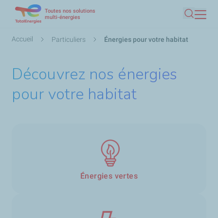
Toutes nos solutions
Aller
multi-énergies
Recherc
au
contenu
Fil
Accueil
Particuliers
Énergies pour votre habitat
principal
d'Ariane
Découvrez nos énergies
pour votre habitat
Énergies vertes