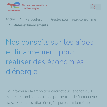
Toutes nos solutions
Aller
multi-énergies
Recherc
au
contenu
Fil
Accueil
Particuliers
Gestes pour mieux consommer
principal
d'Ariane
Aides et financements
Nos conseils sur les aides
et financement pour
réaliser des économies
d'énergie
Pour favoriser la transition énergétique, sachez qu’il
existe de nombreuses aides permettant de financer vos
travaux de rénovation énergétique et, par la même