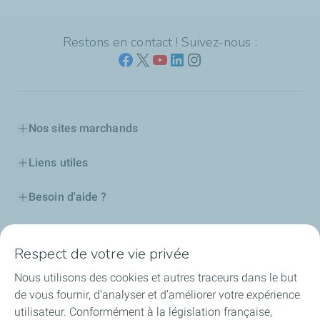
Restons en contact ! Suivez-nous :
Nos sites marchands
Liens utiles
Besoin d'aide ?
Nos cartes
Respect de votre vie privée
Certificats d'économies d'énergie
Nous utilisons des cookies et autres traceurs dans le but
de vous fournir, d’analyser et d’améliorer votre expérience
Nos partenaires
utilisateur. Conformément à la législation française,