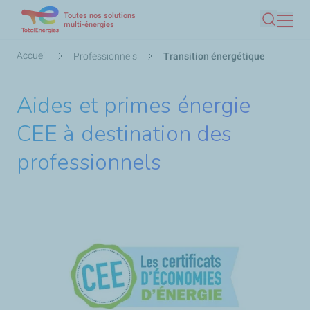
Toutes nos solutions
Aller
multi-énergies
Recherc
au
contenu
Fil
Accueil
Professionnels
Transition énergétique
principal
d'Ariane
Aides et primes énergie
CEE à destination des
professionnels