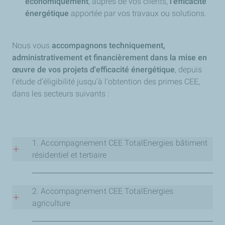
économiquement
, auprès de vos clients,
l'efficacité
énergétique
apportée par vos travaux ou solutions.
Nous vous
accompagnons techniquement,
administrativement et financièrement dans la mise en
œuvre de vos projets d'efficacité énergétique
, depuis
l'étude d’éligibilité jusqu’à l'obtention des primes CEE,
dans les secteurs suivants :
1. Accompagnement CEE TotalEnergies bâtiment
résidentiel et tertiaire
Nous vous accompagnons sur les travaux suivants :
2. Accompagnement CEE TotalEnergies
rénovation des bâtiments résidentiels individuels ou
agriculture
collectifs,
rénovation des bâtiments tertiaires à usage privé ou
Nous vous aidons à
réduire vos consommations
et à