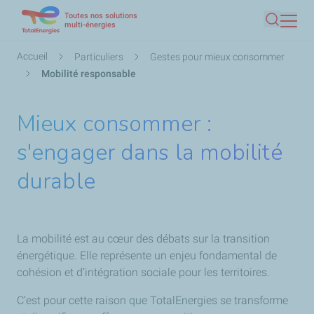
Toutes nos solutions
Aller
multi-énergies
Recherc
au
contenu
Fil
Accueil
Particuliers
Gestes pour mieux consommer
principal
d'Ariane
Mobilité responsable
Mieux consommer :
s'engager dans la mobilité
durable
La mobilité est au cœur des débats sur la transition
énergétique. Elle représente un enjeu fondamental de
cohésion et d’intégration sociale pour les territoires.
C’est pour cette raison que TotalEnergies se transforme