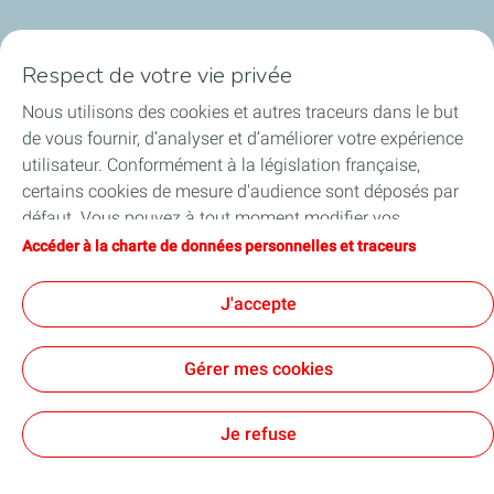
Nos cartes
Respect de votre vie privée
Certificats d'économies d'énergie
Nous utilisons des cookies et autres traceurs dans le but
de vous fournir, d’analyser et d’améliorer votre expérience
Nos partenaires
utilisateur. Conformément à la législation française,
certains cookies de mesure d'audience sont déposés par
Collaborer avec TotalEnergies
défaut. Vous pouvez à tout moment modifier vos
paramètres de cookies en cliquant sur le bouton « Gérer
Accéder à la charte de données personnelles et traceurs
Accessibilité
mes cookies ». En cliquant sur le bouton « J’accepte »,
vous acceptez le dépôt de l’ensemble des cookies. Dans le
J'accepte
cas où vous cliquez sur « Je refuse », seuls les cookies
techniques nécessaires au bon fonctionnement du site
Conditions Générales d’Utilisation
Gérer mes cookies
seront utilisés. Pour plus d’informations, vous pouvez
Conditions Générales de Vente
Données personnelles
consulter la page « Charte de données personnelles et
Plan du site
Publications légales
Tous nos sites
Accessibilité : Partiellement conforme
Cookies
traceurs ».
Je refuse
TotalEnergies 2026