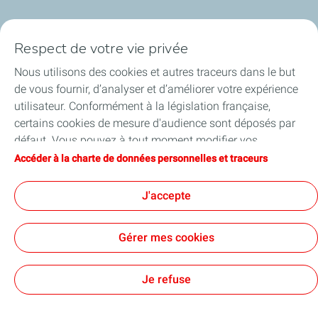
Nos cartes
Respect de votre vie privée
Certificats d'économies d'énergie
Nous utilisons des cookies et autres traceurs dans le but
de vous fournir, d’analyser et d’améliorer votre expérience
Nos partenaires
utilisateur. Conformément à la législation française,
certains cookies de mesure d'audience sont déposés par
Collaborer avec TotalEnergies
défaut. Vous pouvez à tout moment modifier vos
paramètres de cookies en cliquant sur le bouton « Gérer
Accéder à la charte de données personnelles et traceurs
Accessibilité
mes cookies ». En cliquant sur le bouton « J’accepte »,
vous acceptez le dépôt de l’ensemble des cookies. Dans le
J'accepte
cas où vous cliquez sur « Je refuse », seuls les cookies
techniques nécessaires au bon fonctionnement du site
Conditions Générales d’Utilisation
Gérer mes cookies
seront utilisés. Pour plus d’informations, vous pouvez
Conditions Générales de Vente
Données personnelles
consulter la page « Charte de données personnelles et
Plan du site
Publications légales
Tous nos sites
Accessibilité : Partiellement conforme
Cookies
traceurs ».
Je refuse
TotalEnergies 2026