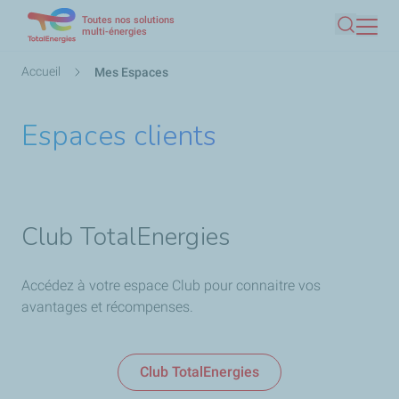
Toutes nos solutions
Aller
multi-énergies
Recherc
au
contenu
Fil
Accueil
Mes Espaces
principal
d'Ariane
Espaces clients
Club TotalEnergies
Accédez à votre espace Club pour connaitre vos
avantages et récompenses.
Club TotalEnergies