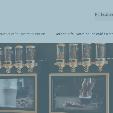
Aller
au
Particulier
contenu
principal
ques et offres de restauration
Corner Café : votre pause café en st