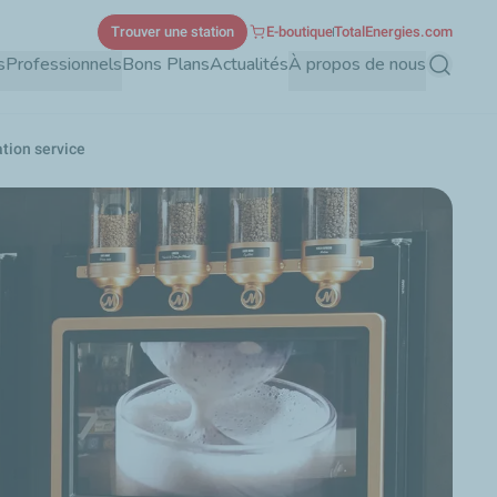
Trouver une station
E-boutique
TotalEnergies.com
s
Professionnels
Bons Plans
Actualités
À propos de nous
Recherch
ation service