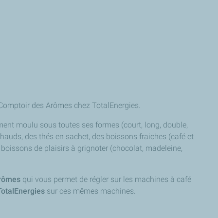
es Comptoir des Arômes chez TotalEnergies.
ment moulu sous toutes ses formes (court, long, double,
auds, des thés en sachet, des boissons fraiches (café et
oissons de plaisirs à grignoter (chocolat, madeleine,
Arômes
qui vous permet de régler sur les machines à café
TotalEnergies
sur ces mêmes machines.