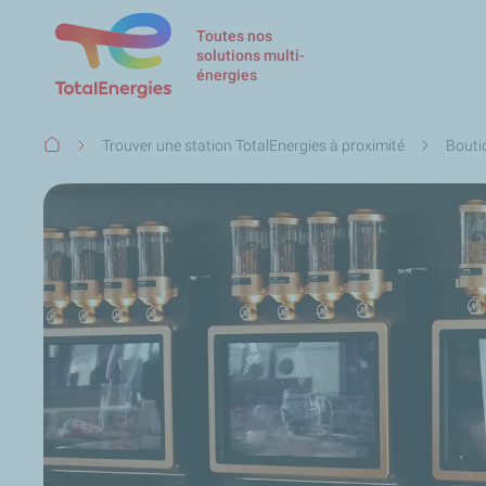
Toutes nos
solutions multi-
énergies
Fil
Trouver une station TotalEnergies à proximité
Bouti
d'Ariane