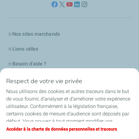
Nos sites marchands
Liens utiles
Besoin d'aide ?
Nos cartes
Respect de votre vie privée
Nous utilisons des cookies et autres traceurs dans le but
Certificats d'économies d'énergie
de vous fournir, d’analyser et d’améliorer votre expérience
utilisateur. Conformément à la législation française,
Nos partenaires
certains cookies de mesure d'audience sont déposés par
défaut. Vous pouvez à tout moment modifier vos
Collaborer avec TotalEnergies
paramètres de cookies en cliquant sur le bouton « Gérer
Accéder à la charte de données personnelles et traceurs
mes cookies ». En cliquant sur le bouton « J’accepte »,
Accessibilité