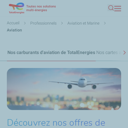
Toutes nos solutions
Aller
multi-énergies
Recherc
au
contenu
Fil
Accueil
Professionnels
Aviation et Marine
principal
d'Ariane
Aviation
Nos carburants d'aviation de TotalEnergies
Nos cartes avia
S
Découvrez nos offres de