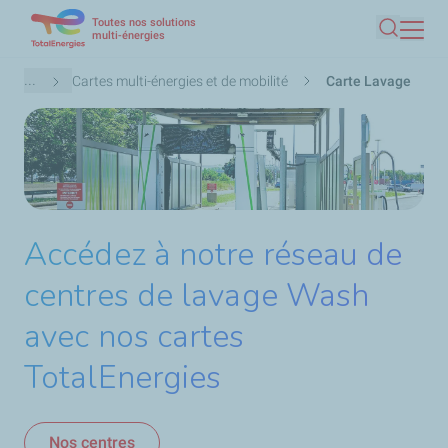
Toutes nos solutions
Aller
multi-énergies
Recherc
au
contenu
Fil
...
Cartes multi-énergies et de mobilité
Carte Lavage
principal
d'Ariane
Accédez à notre réseau de
centres de lavage Wash
avec nos cartes
TotalEnergies
Nos centres