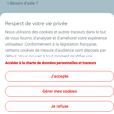
Besoin d'aide ?
Nos cartes
Respect de votre vie privée
Certificats d'économies d'énergie
Nous utilisons des cookies et autres traceurs dans le but
de vous fournir, d’analyser et d’améliorer votre expérience
Nos partenaires
utilisateur. Conformément à la législation française,
certains cookies de mesure d'audience sont déposés par
Collaborer avec TotalEnergies
défaut. Vous pouvez à tout moment modifier vos
paramètres de cookies en cliquant sur le bouton « Gérer
Accéder à la charte de données personnelles et traceurs
Accessibilité
mes cookies ». En cliquant sur le bouton « J’accepte »,
vous acceptez le dépôt de l’ensemble des cookies. Dans le
J'accepte
cas où vous cliquez sur « Je refuse », seuls les cookies
techniques nécessaires au bon fonctionnement du site
Conditions Générales d’Utilisation
Gérer mes cookies
seront utilisés. Pour plus d’informations, vous pouvez
Conditions Générales de Vente
Données personnelles
consulter la page « Charte de données personnelles et
Plan du site
Publications légales
Tous nos sites
Accessibilité : Partiellement conforme
Cookies
traceurs ».
Je refuse
TotalEnergies 2026