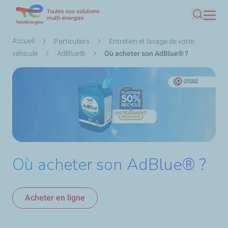
Toutes nos solutions
Aller
multi-énergies
Recherc
au
contenu
Fil
Accueil
Particuliers
Entretien et lavage de votre
principal
d'Ariane
véhicule
AdBlue®
Où acheter son AdBlue® ?
Où acheter son AdBlue®️ ?
Acheter en ligne