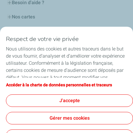
Besoin d'aide ?
Nos cartes
Certificats d'économies d'énergie
Respect de votre vie privée
Nos partenaires
Nous utilisons des cookies et autres traceurs dans le but
de vous fournir, d’analyser et d’améliorer votre expérience
Collaborer avec TotalEnergies
utilisateur. Conformément à la législation française,
certains cookies de mesure d'audience sont déposés par
Accessibilité
défaut. Vous pouvez à tout moment modifier vos
paramètres de cookies en cliquant sur le bouton « Gérer
Accéder à la charte de données personnelles et traceurs
mes cookies ». En cliquant sur le bouton « J’accepte »,
vous acceptez le dépôt de l’ensemble des cookies. Dans le
J'accepte
Conditions Générales d’Utilisation
cas où vous cliquez sur « Je refuse », seuls les cookies
Conditions Générales de Vente
Données personnelles
techniques nécessaires au bon fonctionnement du site
Plan du site
Publications légales
Tous nos sites
Gérer mes cookies
seront utilisés. Pour plus d’informations, vous pouvez
Accessibilité : Partiellement conforme
Cookies
consulter la page « Charte de données personnelles et
TotalEnergies 2026