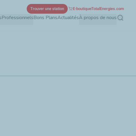
Trouver une station
E-boutique
TotalEnergies.com
s
Professionnels
Bons Plans
Actualités
À propos de nous
Recherch