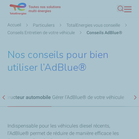
Toutes nos solutions
Aller
multi-énergies
Recherc
au
contenu
Fil
Accueil
Particuliers
TotalEnergies vous conseille
principal
d'Ariane
Conseils Entretien de votre véhicule
Conseils AdBlue®
Nos conseils pour bien
utiliser l’AdBlue®
onstructeur automobile
Gérer l'AdBlue® de votre véhicule
Précédent
S
Indispensable pour les véhicules diesel récents,
l’AdBlue® permet de réduire de manière efficace les