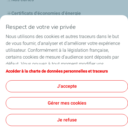
Certificats d'économies d'énergie
Respect de votre vie privée
Nos partenaires
Nous utilisons des cookies et autres traceurs dans le but
Collaborer avec TotalEnergies
de vous fournir, d’analyser et d’améliorer votre expérience
utilisateur. Conformément à la législation française,
Accessibilité
certains cookies de mesure d'audience sont déposés par
défaut. Vous pouvez à tout moment modifier vos
paramètres de cookies en cliquant sur le bouton « Gérer
Accéder à la charte de données personnelles et traceurs
mes cookies ». En cliquant sur le bouton « J’accepte »,
Conditions Générales d’Utilisation
vous acceptez le dépôt de l’ensemble des cookies. Dans le
J'accepte
Conditions Générales de Vente
Données personnelles
cas où vous cliquez sur « Je refuse », seuls les cookies
Plan du site
Publications légales
Tous nos sites
techniques nécessaires au bon fonctionnement du site
Accessibilité : Partiellement conforme
Cookies
Gérer mes cookies
seront utilisés. Pour plus d’informations, vous pouvez
TotalEnergies 2026
consulter la page « Charte de données personnelles et
traceurs ».
Je refuse