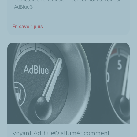
l’AdBlue®.
En savoir plus
Voyant AdBlue® allumé : comment