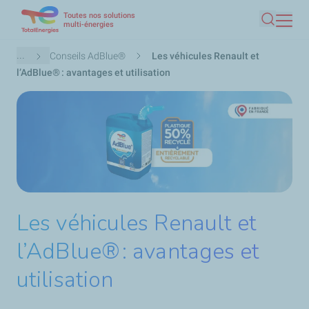
Toutes nos solutions
Aller
multi-énergies
Recherc
au
contenu
Fil
...
Conseils AdBlue®
Les véhicules Renault et
principal
d'Ariane
l’AdBlue® : avantages et utilisation
Les véhicules Renault et
l’AdBlue® : avantages et
utilisation