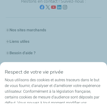
Restons en contact ! Suivez-nous :
Nos sites marchands
Liens utiles
Besoin d'aide ?
Nos cartes
Respect de votre vie privée
Certificats d'économies d'énergie
Nous utilisons des cookies et autres traceurs dans le but
de vous fournir, d’analyser et d’améliorer votre expérience
Nos partenaires
utilisateur. Conformément à la législation française,
certains cookies de mesure d'audience sont déposés par
Collaborer avec TotalEnergies
défaut. Vous pouvez à tout moment modifier vos