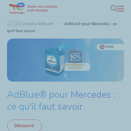
Toutes nos solutions
Aller
multi-énergies
Recherc
au
contenu
Fil
...
Conseils AdBlue®
AdBlue® pour Mercedes : ce
principal
d'Ariane
qu'il faut savoir
AdBlue® pour Mercedes :
ce qu'il faut savoir
Découvrir