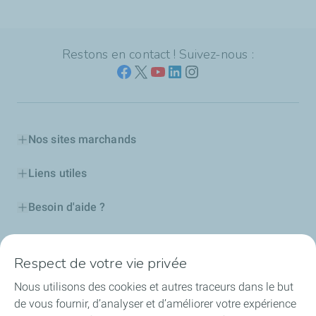
Restons en contact ! Suivez-nous :
Nos sites marchands
Liens utiles
Besoin d'aide ?
Nos cartes
Respect de votre vie privée
Certificats d'économies d'énergie
Nous utilisons des cookies et autres traceurs dans le but
de vous fournir, d’analyser et d’améliorer votre expérience
Nos partenaires