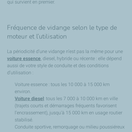
qui survient en premier.
L'infographie liste les symptômes qui indiquent qu'une
vidange est urgente :
L'allumage du voyant
"burette d'huile"
sur le tableau
Fréquence de vidange selon le type de
de bord.
moteur et l’utilisation
Une
perte de puissance
ou une surconsommation
de carburant.
Un
bruit inhabituel
ou un claquement moteur.
La périodicité d’une vidange n’est pas la même pour une
Astuce visuelle :
Une huile très sombre, épaisse ou
voiture essence
, diesel, hybride ou récente : elle dépend
contenant des impuretés est un signal d'alerte.
aussi de votre style de conduite et des conditions
d’utilisation :
3. Le trio gagnant (Ce qu'on remplace)
Voiture essence : tous les 10 000 à 15 000 km
À chaque vidange, trois éléments doivent être
environ.
systématiquement changés :
Voiture diesel
: tous les 7 000 à 10 000 km en ville
(trajets courts et démarrages fréquents favorisent
L'huile :
Adaptée au moteur (ex: 5W30, 10W40).
l’encrassement), jusqu’à 15 000 km en usage routier
Le filtre à huile :
Pour retenir les impuretés.
stabilisé.
Le joint du bouchon :
Pour garantir l'étanchéité du
Conduite sportive, remorquage ou milieu poussiéreux
réservoir.