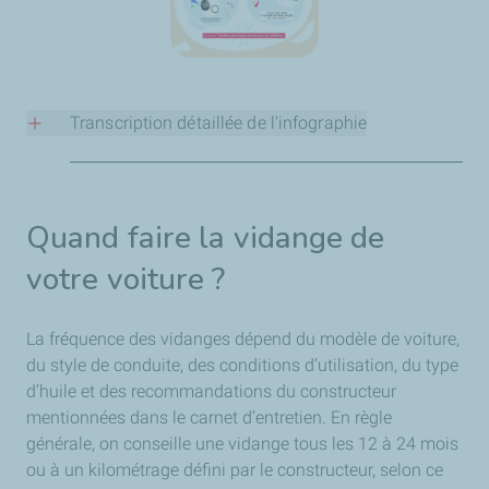
Transcription détaillée de l'infographie
1. Quand la faire ? (Fréquence)
Cette partie adapte les recommandations selon le type
Quand faire la vidange de
de moteur :
votre voiture ?
Essence :
Tous les 10 000 à 15 000 km.
Diesel :
Tous les 7 000 à 10 000 km (en ville) ou 15
000 km (sur route).
La fréquence des vidanges dépend du modèle de voiture,
Hybride :
Souvent tous les 15 000 à 20 000 km.
du style de conduite, des conditions d’utilisation, du type
Note importante :
Il est conseillé de la faire au moins
d’huile et des recommandations du constructeur
tous les 1 à 2 ans
, même si l'on roule peu.
mentionnées dans le carnet d’entretien. En règle
générale, on conseille une vidange tous les 12 à 24 mois
2. Les 3 signes d'alerte
ou à un kilométrage défini par le constructeur, selon ce