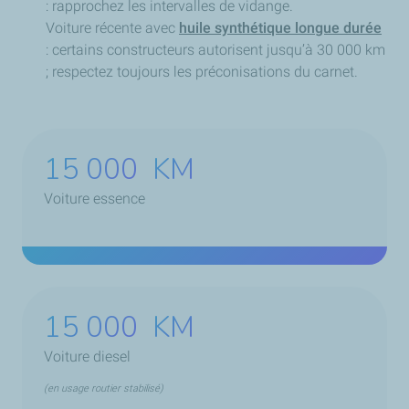
: rapprochez les intervalles de vidange.
4. Ce qu'il faut prévoir (Budget et Temps)
Voiture récente avec
huile synthétique longue durée
: certains constructeurs autorisent jusqu’à 30 000 km
La durée :
Entre 30 et 60 minutes.
; respectez toujours les préconisations du carnet.
Le prix moyen :
Entre 60 € et 150 €, selon la qualité
de l'huile requise.
15 000
KM
Voiture essence
15 000
KM
Voiture diesel
(en usage routier stabilisé)