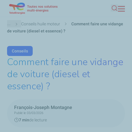
Toutes nos solutions
Aller
multi-énergies
Recherc
au
contenu
Fil
...
Conseils huile moteur
Comment faire une vidange
principal
d'Ariane
de voiture (diesel et essence) ?
Conseils
Comment faire une vidange
de voiture (diesel et
essence) ?
François-Joseph Montagne
Publié le 03/03/2026
7 min
de lecture