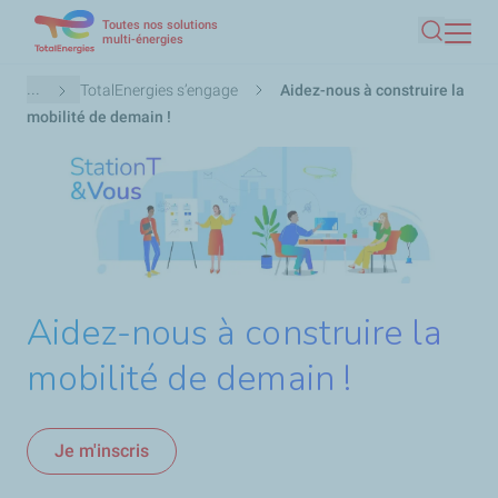
Toutes nos solutions
Aller
multi-énergies
Recherc
au
contenu
Fil
...
TotalEnergies s’engage
Aidez-nous à construire la
principal
d'Ariane
mobilité de demain !
Aidez-nous à construire la
mobilité de demain !
Je m'inscris