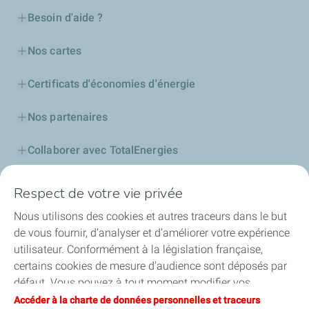
Besoin d'aide ?
Nos cartes
Certificats d'économies d'énergie
Nos partenaires
Collaborer avec TotalEnergies
Accessibilité
Respect de votre vie privée
Nous utilisons des cookies et autres traceurs dans le but
de vous fournir, d’analyser et d’améliorer votre expérience
utilisateur. Conformément à la législation française,
Conditions Générales d’Utilisation
certains cookies de mesure d'audience sont déposés par
Conditions Générales de Vente
Données personnelles
Plan du site
Publications légales
Tous nos sites
défaut. Vous pouvez à tout moment modifier vos
Accessibilité : Partiellement conforme
Cookies
paramètres de cookies en cliquant sur le bouton « Gérer
Accéder à la charte de données personnelles et traceurs