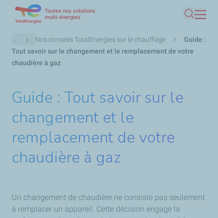
Toutes nos solutions
Aller
multi-énergies
Recherc
au
contenu
Fil
...
Nos conseils TotalEnergies sur le chauffage
Guide :
principal
d'Ariane
Tout savoir sur le changement et le remplacement de votre
chaudière à gaz
Guide : Tout savoir sur le
changement et le
remplacement de votre
chaudière à gaz
Un changement de chaudière ne consiste pas seulement
à remplacer un appareil. Cette décision engage la