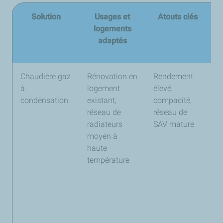
Solution
Usages et
Atouts clés
logements
adaptés
Chaudière gaz
Rénovation en
Rendement
D
à
logement
élevé,
a
condensation
existant,
compacité,
b
réseau de
réseau de
c
radiateurs
SAV mature
a
moyen à
d
haute
r
température
s