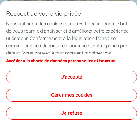
Respect de votre vie privée
Nous utilisons des cookies et autres traceurs dans le but
de vous fournir, d’analyser et d’améliorer votre expérience
utilisateur. Conformément à la législation française,
certains cookies de mesure d'audience sont déposés par
défaut. Vous pouvez à tout moment modifier vos
paramètres de cookies en cliquant sur le bouton « Gérer
Accéder à la charte de données personnelles et traceurs
Nos services d'installation de
mes cookies ». En cliquant sur le bouton « J’accepte »,
vous acceptez le dépôt de l’ensemble des cookies. Dans le
chaudières à granulés
J'accepte
cas où vous cliquez sur « Je refuse », seuls les cookies
De la visite technique préalable à la mise en service
techniques nécessaires au bon fonctionnement du site
de votre équipement, les experts certifiés de Proxi-
Gérer mes cookies
seront utilisés. Pour plus d’informations, vous pouvez
TotalEnergies vous accompagnent dans votre projet
consulter la page « Charte de données personnelles et
d'installation de chaudière à granulés.
traceurs ».
Je refuse
Découvrir