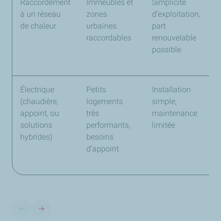
Raccordement
Immeubles et
Simplicité
D
à un réseau
zones
d’exploitation,
l
de chaleur
urbaines
part
a
raccordables
renouvelable
p
possible
s
o
Électrique
Petits
Installation
C
(chaudière,
logements
simple,
l
appoint, ou
très
maintenance
p
solutions
performants,
limitée
c
hybrides)
besoins
p
d’appoint
p
d