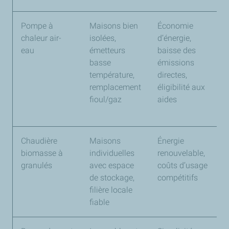
Pompe à
Maisons bien
Économie
É
chaleur air-
isolées,
d’énergie,
t
eau
émetteurs
baisse des
n
basse
émissions
p
température,
directes,
l
remplacement
éligibilité aux
e
fioul/gaz
aides
Chaudière
Maisons
Énergie
I
biomasse à
individuelles
renouvelable,
c
granulés
avec espace
coûts d’usage
e
de stockage,
compétitifs
r
filière locale
l
fiable
g