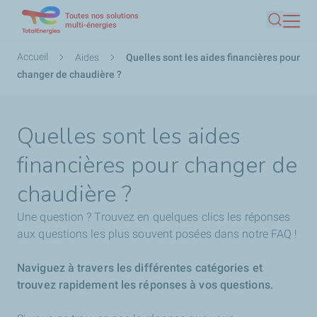
Toutes nos solutions
Aller
multi-énergies
Recherc
au
contenu
Fil
Accueil
Aides
Quelles sont les aides financières pour
principal
d'Ariane
changer de chaudière ?
Quelles sont les aides
financières pour changer de
chaudière ?
Une question ? Trouvez en quelques clics les réponses
aux questions les plus souvent posées dans notre FAQ !
Naviguez à travers les différentes catégories et
trouvez rapidement les réponses à vos questions.