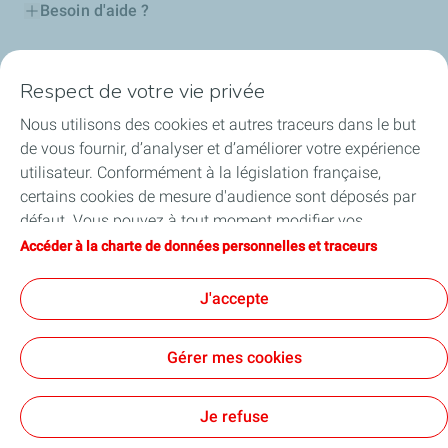
Besoin d'aide ?
Nos cartes
Respect de votre vie privée
Certificats d'économies d'énergie
Nous utilisons des cookies et autres traceurs dans le but
de vous fournir, d’analyser et d’améliorer votre expérience
Nos partenaires
utilisateur. Conformément à la législation française,
certains cookies de mesure d'audience sont déposés par
Collaborer avec TotalEnergies
défaut. Vous pouvez à tout moment modifier vos
paramètres de cookies en cliquant sur le bouton « Gérer
Accéder à la charte de données personnelles et traceurs
Accessibilité
mes cookies ». En cliquant sur le bouton « J’accepte »,
vous acceptez le dépôt de l’ensemble des cookies. Dans le
J'accepte
cas où vous cliquez sur « Je refuse », seuls les cookies
techniques nécessaires au bon fonctionnement du site
Conditions Générales d’Utilisation
Gérer mes cookies
seront utilisés. Pour plus d’informations, vous pouvez
Conditions Générales de Vente
Données personnelles
consulter la page « Charte de données personnelles et
Plan du site
Publications légales
Tous nos sites
Accessibilité : Partiellement conforme
Cookies
traceurs ».
Je refuse
TotalEnergies 2026