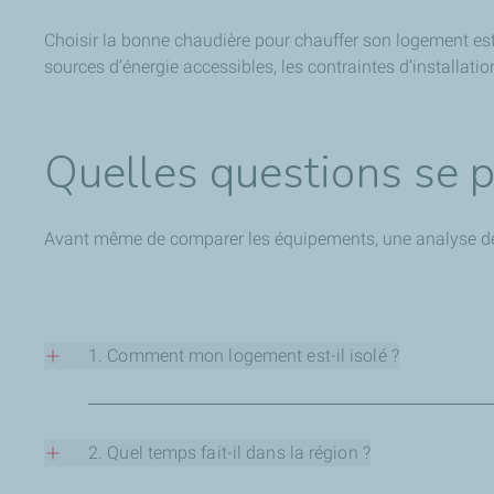
Choisir la bonne chaudière pour chauffer son logement est u
sources d’énergie accessibles, les contraintes d’installat
Quelles questions se p
Avant même de comparer les équipements, une analyse de 
1. Comment mon logement est-il isolé ?
Une maison bien isolée
nécessite moins d’énergie pour ê
l’usage. À l’inverse, une mauvaise isolation entraîne des d
2. Quel temps fait-il dans la région ?