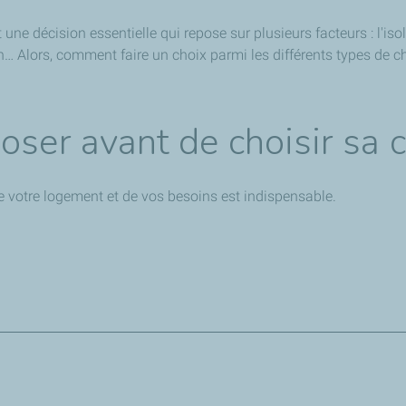
ne décision essentielle qui repose sur plusieurs facteurs : l'isol
ion… Alors, comment faire un choix parmi les différents types de 
oser avant de choisir sa 
votre logement et de vos besoins est indispensable.
tre chauffée
, ce qui permet de choisir une chaudière moins pu
éperditions de chaleur qui nuisent à l’efficacité de tout système 