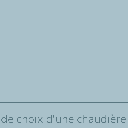
e des hivers. Ainsi, si votre logement se trouve dans la moitié 
uffer votre logement.
Une orientation sud est ainsi idéale.
issante. À vous de voir, par ailleurs, si vous décidez de
chauffer 
us faut-il impérativement 21 °C ? Vous pouvez, d’ailleurs, consu
chauffer davantage
. À l’inverse, si personne n’occupe le logemen
 de choix d'une chaudière