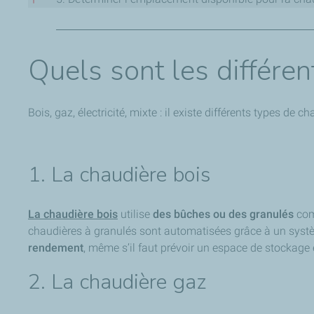
plus intéressants que d’autres.
Vous pouvez opter pour une chaudière à installation mura
On distingue trois modes de production d’eau chaude :
d’installation concerne les chaudières électriques et les c
Quels sont les différen
les types de chaudière peuvent se faire sous forme de chau
production instantanée :
idéale pour les faibles besoi
À lire aussi : Quelle énergie pour sa chaudière ?
production à micro-accumulation :
permet une producti
production à accumulation :
grâce à un ballon à accum
Bois, gaz, électricité, mixte : il existe différents types de ch
1. La chaudière bois
La chaudière bois
utilise
des bûches ou des granulés
com
chaudières à granulés sont automatisées grâce à un systè
rendement
, même s’il faut prévoir un espace de stockage e
2. La chaudière gaz