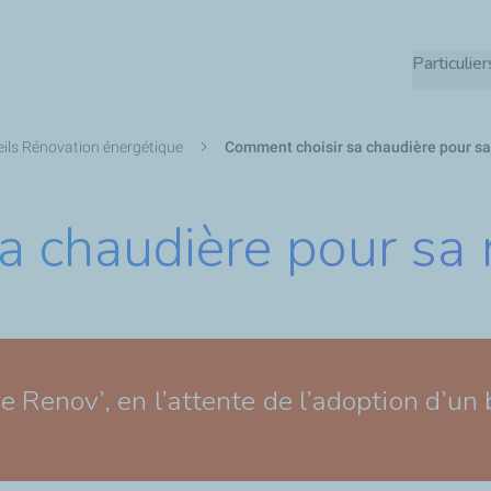
Aller
au
Particulier
contenu
principal
ils Rénovation énergétique
Comment choisir sa chaudière pour sa
a chaudière pour sa 
e Renov’, en l’attente de l’adoption d’