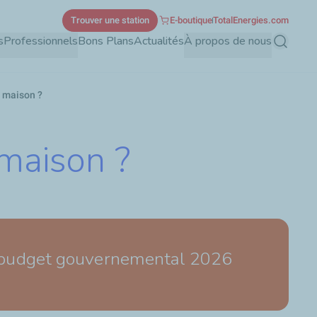
Trouver une station
E-boutique
TotalEnergies.com
s
Professionnels
Bons Plans
Actualités
À propos de nous
Recherch
 maison ?
maison ?
un budget gouvernemental 2026