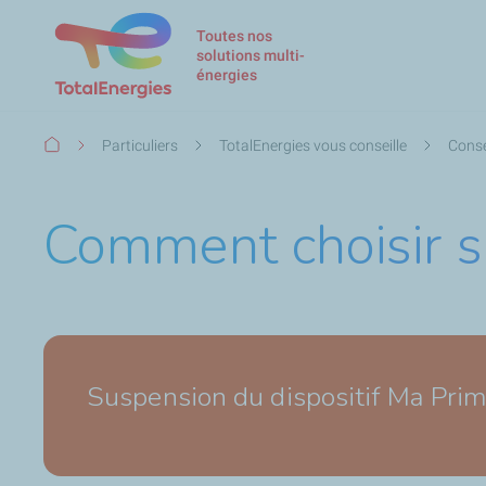
Toutes nos
solutions multi-
énergies
Fil
Particuliers
TotalEnergies vous conseille
Conse
d'Ariane
Comment choisir s
Suspension du dispositif Ma Prim