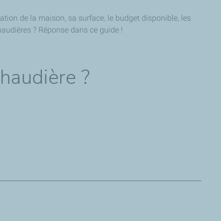
ation de la maison, sa surface, le budget disponible, les
chaudières ? Réponse dans ce guide !
chaudière ?
issante — donc souvent moins coûteuse à l’achat comme à
de chauffage.