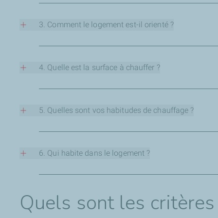
Vos besoins en chauffage sont directement liés à la rudess
que s’il se trouve dans le sud.
3. Comment le logement est-il orienté ?
Le soleil peut être un allié de poids pour vous aider à cha
4. Quelle est la surface à chauffer ?
Plus elle est importante, plus votre chaudière devra être pu
davantage, comme la salle de bain quand elle est utilisée.
5. Quelles sont vos habitudes de chauffage ?
Êtes-vous frileux ? Appréciez-vous une pièce à 19 °C, ou vo
6. Qui habite dans le logement ?
La présence d’un bébé, par exemple,
peut vous inciter à 
facture énergétique.
Quels sont les critères