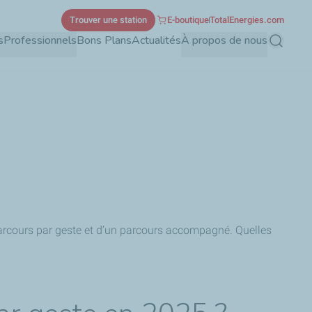
Trouver une station
E-boutique
TotalEnergies.com
s
Professionnels
Bons Plans
Actualités
À propos de nous
Recherch
 parcours par geste et d’un parcours accompagné. Quelles