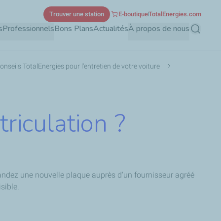
Trouver une station
E-boutique
TotalEnergies.com
s
Professionnels
Bons Plans
Actualités
À propos de nous
Recherch
onseils TotalEnergies pour l'entretien de votre voiture
iculation ?
mandez une nouvelle plaque auprès d'un fournisseur agréé
sible.