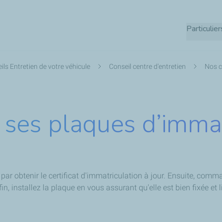
Aller
au
Particulier
contenu
principal
ils Entretien de votre véhicule
Conseil centre d'entretien
Nos c
es plaques d’immatr
r obtenir le certificat d'immatriculation à jour. Ensuite, com
, installez la plaque en vous assurant qu'elle est bien fixée et li