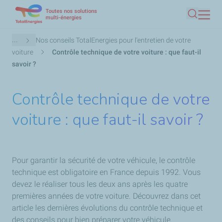
Toutes nos solutions
Aller
multi-énergies
Recherc
au
contenu
Fil
...
Nos conseils TotalEnergies pour l'entretien de votre
principal
d'Ariane
voiture
Contrôle technique de votre voiture : que faut-il
savoir ?
Contrôle technique de votre
voiture : que faut-il savoir ?
Pour garantir la sécurité de votre véhicule, le contrôle
technique est obligatoire en France depuis 1992. Vous
devez le réaliser tous les deux ans après les quatre
premières années de votre voiture. Découvrez dans cet
article les dernières évolutions du contrôle technique et
des conseils pour bien préparer votre véhicule.