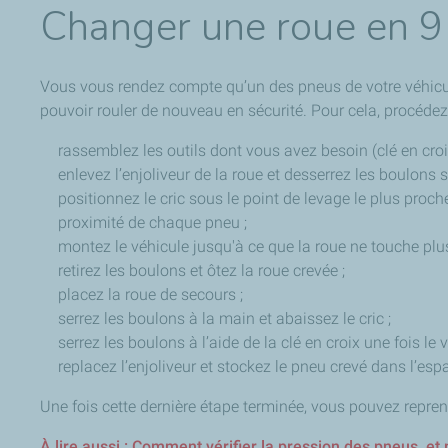
Changer une roue en 9
Vous vous rendez compte qu’un des pneus de votre véhicule
pouvoir rouler de nouveau en sécurité. Pour cela, procéde
rassemblez les outils dont vous avez besoin (clé en croi
enlevez l’enjoliveur de la roue et desserrez les boulons sa
positionnez le cric sous le point de levage le plus proc
proximité de chaque pneu ;
montez le véhicule jusqu'à ce que la roue ne touche plus 
retirez les boulons et ôtez la roue crevée ;
placez la roue de secours ;
serrez les boulons à la main et abaissez le cric ;
serrez les boulons à l’aide de la clé en croix une fois le v
replacez l’enjoliveur et stockez le pneu crevé dans l’es
Une fois cette dernière étape terminée, vous pouvez reprend
À lire aussi : Comment vérifier la pression des pneus, et