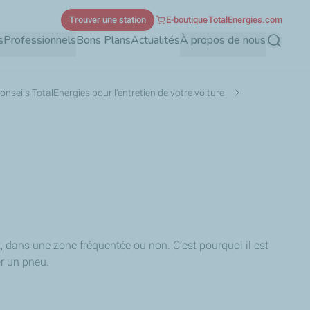
Trouver une station
E-boutique
TotalEnergies.com
s
Professionnels
Bons Plans
Actualités
À propos de nous
Recherch
onseils TotalEnergies pour l'entretien de votre voiture
, dans une zone fréquentée ou non. C’est pourquoi il est
er un pneu.