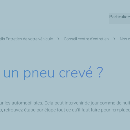
Aller
au
Particulier
contenu
principal
ils Entretien de votre véhicule
Conseil centre d'entretien
Nos c
un pneu crevé ?
r les automobilistes. Cela peut intervenir de jour comme de nuit
o, retrouvez étape par étape tout ce qu’il faut faire pour remplac