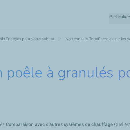
Aller
au
Particulier
contenu
principal
ils Energies pour votre habitat
Nos conseils TotalEnergies sur les pe
n poêle à granulés p
lés
Comparaison avec d’autres systèmes de chauffage
Quel est