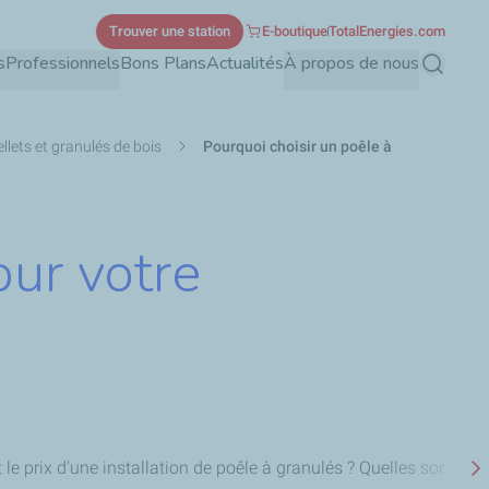
Trouver une station
E-boutique
TotalEnergies.com
s
Professionnels
Bons Plans
Actualités
À propos de nous
Recherch
llets et granulés de bois
Pourquoi choisir un poêle à
our votre
 le prix d'une installation de poêle à granulés ?
Quelles sont les 