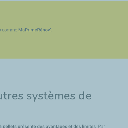
ères comme
MaPrimeRénov’
.
utres systèmes de
 pellets présente des avantages et des limites
. Par