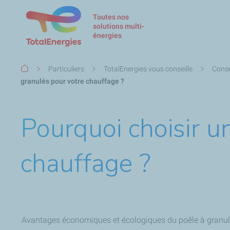
Toutes nos
solutions multi-
énergies
Fil
Particuliers
TotalEnergies vous conseille
Conse
d'Ariane
granulés pour votre chauffage ?
Pourquoi choisir u
chauffage ?
Avantages économiques et écologiques du poêle à granu