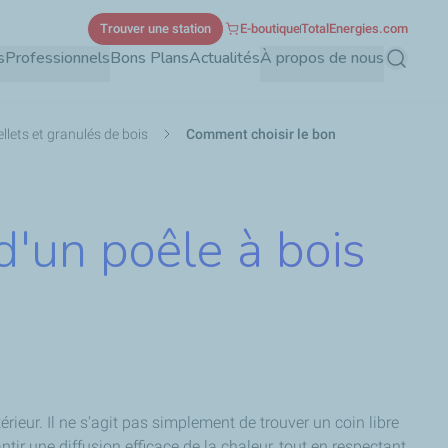
Trouver une station
E-boutique
TotalEnergies.com
s
Professionnels
Bons Plans
Actualités
À propos de nous
Recherch
llets et granulés de bois
Comment choisir le bon
'un poêle à bois
rieur. Il ne s'agit pas simplement de trouver un coin libre
ir une diffusion efficace de la chaleur, tout en respectant