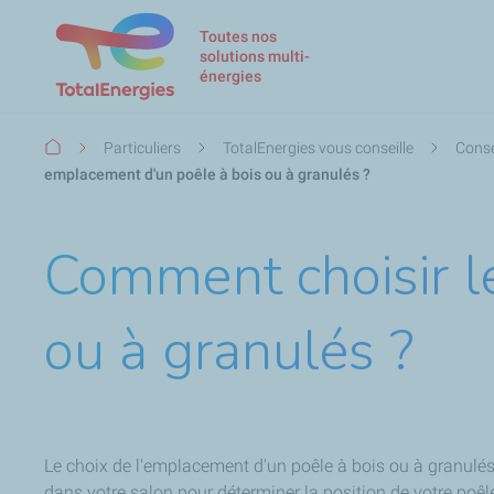
Toutes nos
solutions multi-
énergies
Fil
Particuliers
TotalEnergies vous conseille
Conse
d'Ariane
emplacement d'un poêle à bois ou à granulés ?
Comment choisir l
ou à granulés ?
Le choix de l'emplacement d'un poêle à bois ou à granulés e
dans votre salon pour déterminer la position de votre poêle