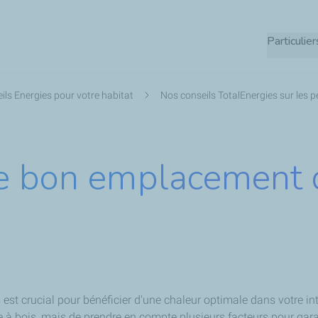
Aller
au
Particulier
contenu
principal
ils Energies pour votre habitat
Nos conseils TotalEnergies sur les pe
e bon emplacement d
st crucial pour bénéficier d'une chaleur optimale dans votre inté
 à bois, mais de prendre en compte plusieurs facteurs pour garant