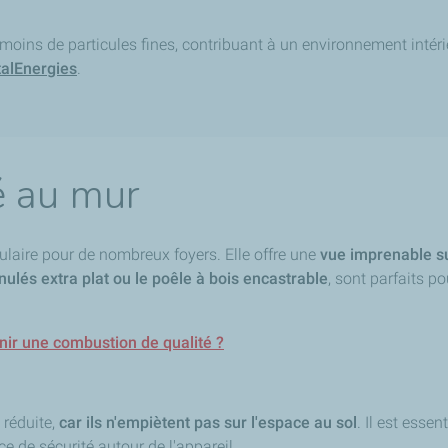
moins de particules fines, contribuant à un environnement intéri
talEnergies
.
é au mur
ulaire pour de nombreux foyers. Elle offre une
vue imprenable s
nulés extra plat ou le poêle à bois encastrable
, sont parfaits p
enir une combustion de qualité ?
 réduite,
car ils n'empiètent pas sur l'espace au sol
. Il est esse
ce de sécurité autour de l'appareil.