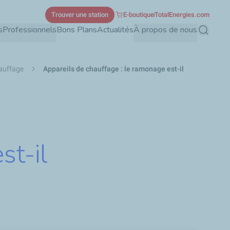
Trouver une station
E-boutique
TotalEnergies.com
s
Professionnels
Bons Plans
Actualités
À propos de nous
Recherch
hauffage
Appareils de chauffage : le ramonage est-il
st-il