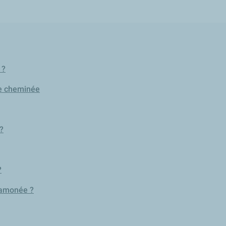
 ?
de cheminée
?
?
ramonée ?