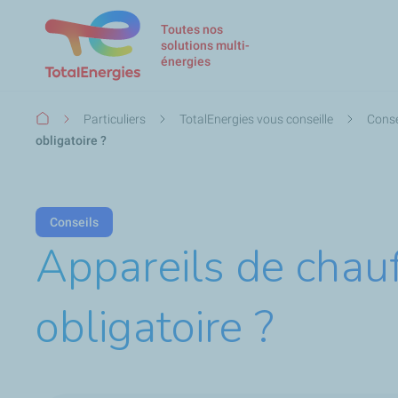
Toutes nos
solutions multi-
énergies
Fil
Particuliers
TotalEnergies vous conseille
Conse
d'Ariane
obligatoire ?
Conseils
Appareils de chauf
obligatoire ?