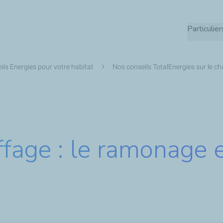
Aller
au
Particulier
contenu
principal
ils Energies pour votre habitat
Nos conseils TotalEnergies sur le c
fage : le ramonage e